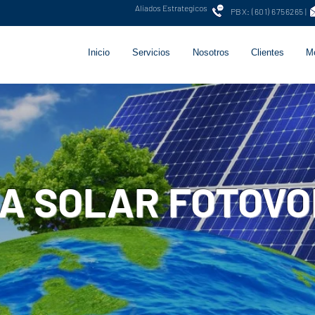
Aliados Estrategicos
PBX: (601) 675626
Inicio
Servicios
Nosotros
Clientes
M
A SOLAR FOTOVO