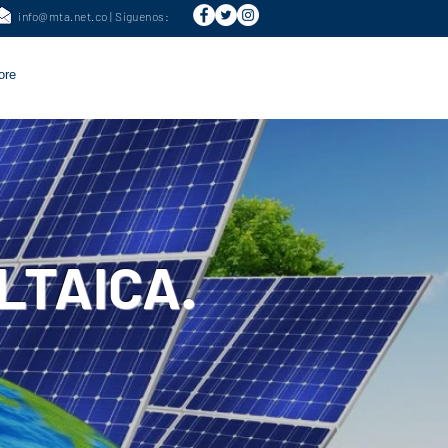
5 |
info@mta.net.co
|
Síguenos
:
ore
LTAICA.